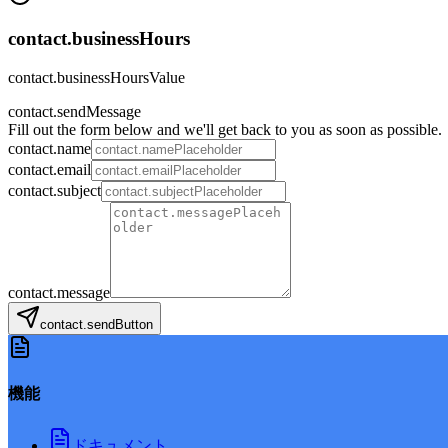
contact.businessHours
contact.businessHoursValue
contact.sendMessage
Fill out the form below and we'll get back to you as soon as possible.
contact.name
contact.email
contact.subject
contact.message
contact.sendButton
機能
ドキュメント