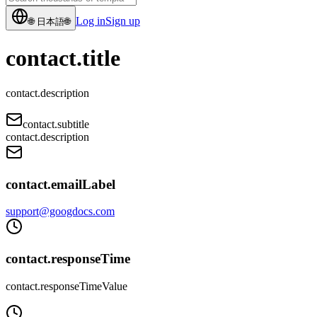
Log in
Sign up
🌐
日本語
🌐
contact.title
contact.description
contact.subtitle
contact.description
contact.emailLabel
support@googdocs.com
contact.responseTime
contact.responseTimeValue