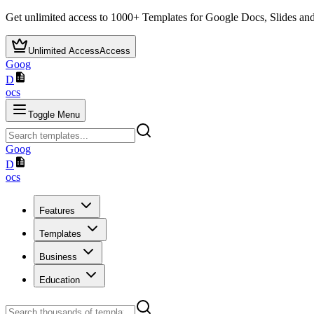
Get unlimited access to
1000+
Templates for Google Docs, Slides and
Unlimited Access
Access
Goog
D
ocs
Toggle Menu
Goog
D
ocs
Features
Templates
Business
Education