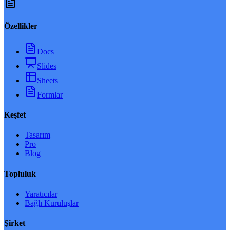
Özellikler
Docs
Slides
Sheets
Formlar
Keşfet
Tasarım
Pro
Blog
Topluluk
Yaratıcılar
Bağlı Kuruluşlar
Şirket