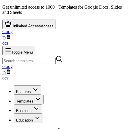
Get unlimited access to
1000+
Templates for Google Docs, Slides
and Sheets
Unlimited Access
Access
Goog
D
ocs
Toggle Menu
Goog
D
ocs
Features
Templates
Business
Education