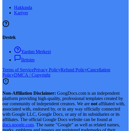
Hakkında
Kariyer
Destek
Yardım Merkezi
İletişim
Terms of Service
Privacy Policy
Refund Policy
Cancellation
Policy
DMCA / Copyright
Non-Affiliation Disclaimer:
GoogDocs.com is an independent
platform providing high-quality, professional templates created by
our community of independent creators. We are
not
affiliated with,
associated with, endorsed by, or in any way officially connected
with Google LLC, Google Docs, or any of its subsidiaries or its
affiliates. The official Google Docs website can be found at
docs.google.com
. The name "Google" as well as related names,
marks, emblems and images are registered trademarks of their