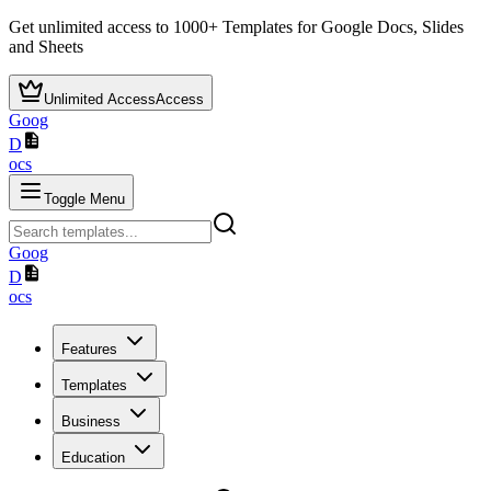
Get unlimited access to
1000+
Templates for Google Docs, Slides
and Sheets
Unlimited Access
Access
Goog
D
ocs
Toggle Menu
Goog
D
ocs
Features
Templates
Business
Education