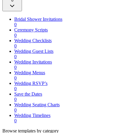
0
Bridal Shower Invitations
0
Ceremony Scripts
0
Wedding Checklists
0
Wedding Guest Lists
0
Wedding Invitations
0
Wedding Menus
0
Wedding RSVP’s
0
Save the Dates
0
Wedding Seating Charts
0
Wedding Timelines
0
Browse templates by category