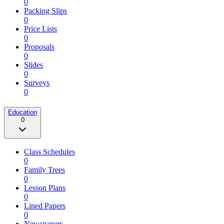
0
Packing Slips
0
Price Lists
0
Proposals
0
Slides
0
Surveys
0
Education
0
Class Schedules
0
Family Trees
0
Lesson Plans
0
Lined Papers
0
Newspapers