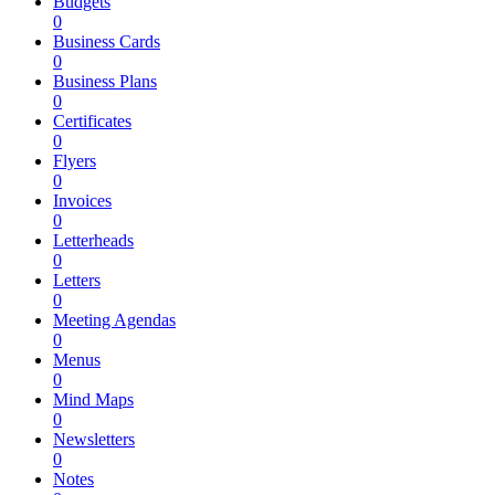
Budgets
0
Business Cards
0
Business Plans
0
Certificates
0
Flyers
0
Invoices
0
Letterheads
0
Letters
0
Meeting Agendas
0
Menus
0
Mind Maps
0
Newsletters
0
Notes