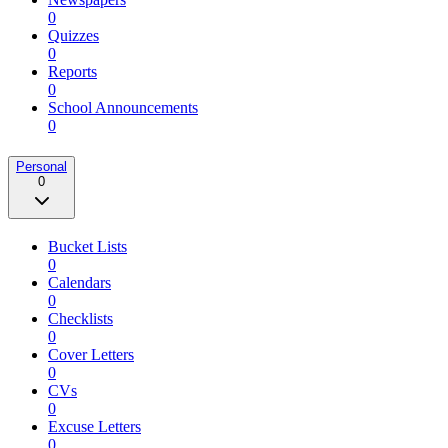
0
Quizzes
0
Reports
0
School Announcements
0
Personal
0
Bucket Lists
0
Calendars
0
Checklists
0
Cover Letters
0
CVs
0
Excuse Letters
0