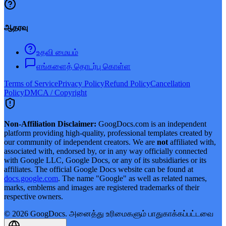
ஆதரவு
உதவி மையம்
எங்களைத் தொடர்பு கொள்ள
Terms of Service
Privacy Policy
Refund Policy
Cancellation
Policy
DMCA / Copyright
Non-Affiliation Disclaimer:
GoogDocs.com is an independent
platform providing high-quality, professional templates created by
our community of independent creators. We are
not
affiliated with,
associated with, endorsed by, or in any way officially connected
with Google LLC, Google Docs, or any of its subsidiaries or its
affiliates. The official Google Docs website can be found at
docs.google.com
. The name "Google" as well as related names,
marks, emblems and images are registered trademarks of their
respective owners.
©
2026
GoogDocs.
அனைத்து உரிமைகளும் பாதுகாக்கப்பட்டவை